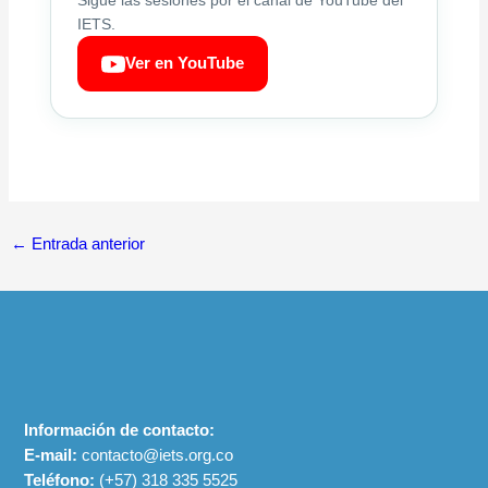
Sigue las sesiones por el canal de YouTube del
IETS.
Ver en YouTube
←
Entrada anterior
Información de contacto:
E-mail:
contacto@iets.org.co
Teléfono:
(+57)
318 335 5525