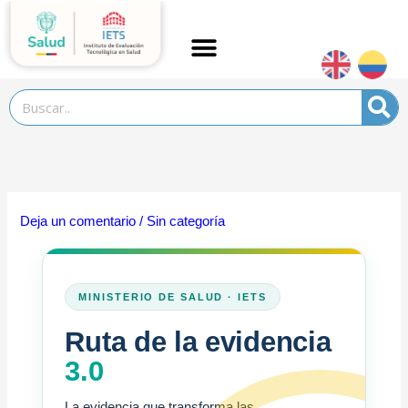
Ir
al
contenido
Search
Deja un comentario
/
Sin categoría
MINISTERIO DE SALUD · IETS
Ruta de la evidencia
3.0
La evidencia que transforma las