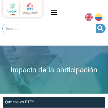
Ir
al
contenido
Search
Impacto de la participación
Qué son las ETES