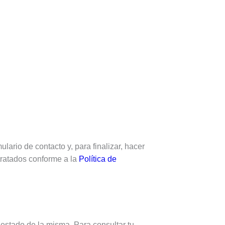
e
r
x
lario de contacto y, para finalizar, hacer
 tratados conforme a la
Política de
estado de la misma. Para consultar tu