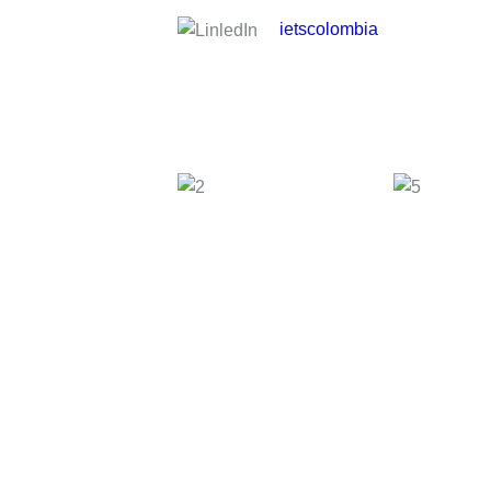
ietscolombia
Intranet
Contratación
Sé parte del IETS:
Si quieres ser parte del IETS envíanos tu
bancohojasdevida@iets.org.co
Solicitudes, quejas y reclamos