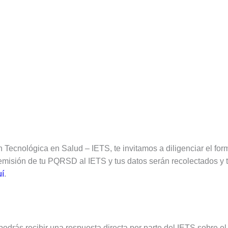
Tecnológica en Salud – IETS, te invitamos a diligenciar el formu
la remisión de tu PQRSD al IETS y tus datos serán recolectados y
uí
.
rás recibir una respuesta directa por parte del IETS sobre el 