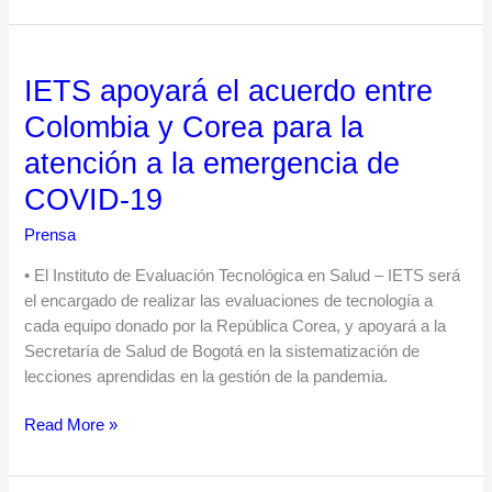
la
evidencia
científica
IETS apoyará el acuerdo entre
IETS
apoyará
Colombia y Corea para la
el
atención a la emergencia de
acuerdo
entre
COVID-19
Colombia
Prensa
y
Corea
• El Instituto de Evaluación Tecnológica en Salud – IETS será
para
el encargado de realizar las evaluaciones de tecnología a
la
cada equipo donado por la República Corea, y apoyará a la
atención
Secretaría de Salud de Bogotá en la sistematización de
a
lecciones aprendidas en la gestión de la pandemia.
la
emergencia
Read More »
de
COVID-
19