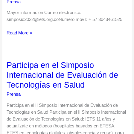
Prensa
Evaluación
de
Mayor información Correo electrónico:
Tecnologías
simposio2022@iets.org.coNúmero móvil: + 57 3043461525
en
Salud
Read More »
Participa en el Simposio
Participa
en
Internacional de Evaluación de
el
Tecnologías en Salud
Simposio
Internacional
Prensa
de
Evaluación
Participa en el II Simposio Internacional de Evaluación de
de
Tecnologías en Salud Participa en el II Simposio Internacional
Tecnologías
de Evaluación de Tecnologías en Salud: IETS 11 años y
en
actualízate en métodos (hospitales basados en ETESA,
Salud
ETES en tecnologías digitales, obsolescencia y reuso), para