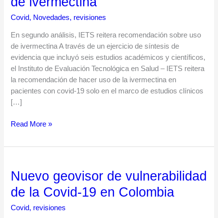
de ivermectina
IETS
reitera
Covid
,
Novedades
,
revisiones
recomendación
sobre
En segundo análisis, IETS reitera recomendación sobre uso
uso
de ivermectina A través de un ejercicio de síntesis de
de
evidencia que incluyó seis estudios académicos y científicos,
ivermectina
el Instituto de Evaluación Tecnológica en Salud – IETS reitera
la recomendación de hacer uso de la ivermectina en
pacientes con covid-19 solo en el marco de estudios clínicos
[…]
Read More »
Nuevo geovisor de vulnerabilidad
Nuevo
geovisor
de la Covid-19 en Colombia
de
vulnerabilidad
Covid
,
revisiones
de