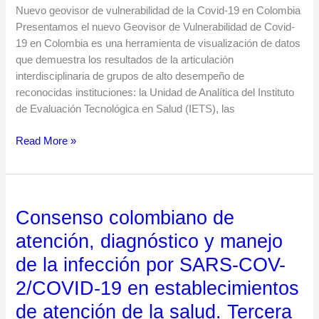
Nuevo geovisor de vulnerabilidad de la Covid-19 en Colombia
la
Presentamos el nuevo Geovisor de Vulnerabilidad de Covid-
Covid-
19 en Colombia es una herramienta de visualización de datos
19
que demuestra los resultados de la articulación
en
interdisciplinaria de grupos de alto desempeño de
Colombia
reconocidas instituciones: la Unidad de Analítica del Instituto
de Evaluación Tecnológica en Salud (IETS), las
Read More »
Consenso colombiano de
Consenso
colombiano
atención, diagnóstico y manejo
de
de la infección por SARS-COV-
atención,
diagnóstico
2/COVID-19 en establecimientos
y
de atención de la salud. Tercera
manejo