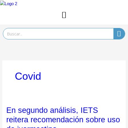
Ir
al
contenido
Search
Covid
En segundo análisis, IETS
En
segundo
reitera recomendación sobre uso
análisis,