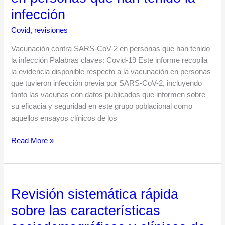
SARS-
infección
CoV-
2
Covid
,
revisiones
en
personas
Vacunación contra SARS-CoV-2 en personas que han tenido
que
la infección Palabras claves: Covid-19 Este informe recopila
han
la evidencia disponible respecto a la vacunación en personas
tenido
que tuvieron infección previa por SARS-CoV-2, incluyendo
la
tanto las vacunas con datos publicados que informen sobre
infección
su eficacia y seguridad en este grupo poblacional como
aquellos ensayos clínicos de los
Read More »
Revisión sistemática rápida
Revisión
sistemática
sobre las características
rápida