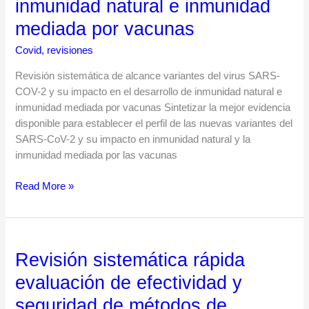
inmunidad natural e inmunidad
del
mediada por vacunas
virus
SARS-
Covid
,
revisiones
COV-
2
Revisión sistemática de alcance variantes del virus SARS-
y
COV-2 y su impacto en el desarrollo de inmunidad natural e
su
inmunidad mediada por vacunas Sintetizar la mejor evidencia
impacto
disponible para establecer el perfil de las nuevas variantes del
en
SARS-CoV-2 y su impacto en inmunidad natural y la
el
inmunidad mediada por las vacunas
desarrollo
Read More »
de
inmunidad
natural
e
inmunidad
Revisión sistemática rápida
Revisión
mediada
sistemática
evaluación de efectividad y
por
rápida
vacunas
seguridad de métodos de
evaluación