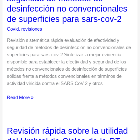
de
desinfección no convencionales
efectividad
de superficies para sars-cov-2
y
seguridad
Covid
,
revisiones
de
métodos
Revisión sistemática rápida evaluación de efectividad y
de
seguridad de métodos de desinfección no convencionales de
desinfección
superficies para sars-cov-2 Sintetizar la mejor evidencia
no
disponible para establecer la efectividad y seguridad de los
convencionales
métodos no convencionales de desinfección de superficies
de
sólidas frente a métodos convencionales en términos de
superficies
actividad viricida contra el SARS CoV 2 y otros
para
Read More »
sars-
cov-
2
Revisión rápida sobre la utilidad
Revisión
rápida