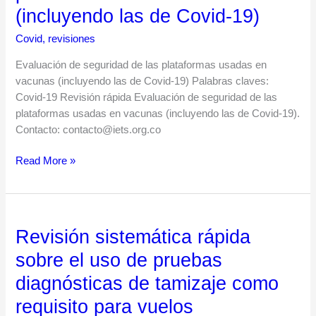
(incluyendo las de Covid-19)
de
2
las
Covid
,
revisiones
plataformas
usadas
Evaluación de seguridad de las plataformas usadas en
en
vacunas (incluyendo las de Covid-19) Palabras claves:
vacunas
Covid-19 Revisión rápida Evaluación de seguridad de las
(incluyendo
plataformas usadas en vacunas (incluyendo las de Covid-19).
las
Contacto: contacto@iets.org.co
de
Covid-
Read More »
19)
Revisión sistemática rápida
Revisión
sistemática
sobre el uso de pruebas
rápida
diagnósticas de tamizaje como
sobre
el
requisito para vuelos
uso