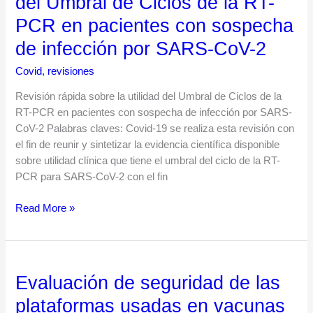
del Umbral de Ciclos de la RT-
sobre
PCR en pacientes con sospecha
la
utilidad
de infección por SARS-CoV-2
del
Covid
,
revisiones
Umbral
de
Revisión rápida sobre la utilidad del Umbral de Ciclos de la
Ciclos
RT-PCR en pacientes con sospecha de infección por SARS-
de
CoV-2 Palabras claves: Covid-19 se realiza esta revisión con
la
el fin de reunir y sintetizar la evidencia científica disponible
RT-
sobre utilidad clínica que tiene el umbral del ciclo de la RT-
PCR
PCR para SARS-CoV-2 con el fin
en
pacientes
Read More »
con
sospecha
de
infección
Evaluación de seguridad de las
Evaluación
por
de
SARS-
plataformas usadas en vacunas
seguridad
CoV-