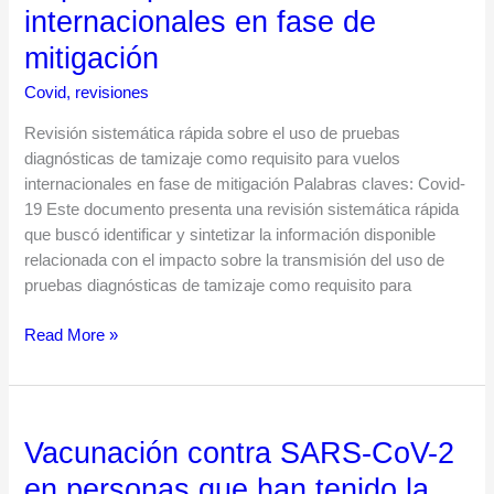
internacionales en fase de
de
pruebas
mitigación
diagnósticas
Covid
,
revisiones
de
tamizaje
Revisión sistemática rápida sobre el uso de pruebas
como
diagnósticas de tamizaje como requisito para vuelos
requisito
internacionales en fase de mitigación Palabras claves: Covid-
para
19 Este documento presenta una revisión sistemática rápida
vuelos
que buscó identificar y sintetizar la información disponible
internacionales
relacionada con el impacto sobre la transmisión del uso de
en
pruebas diagnósticas de tamizaje como requisito para
fase
de
Read More »
mitigación
Vacunación contra SARS-CoV-2
Vacunación
contra
en personas que han tenido la