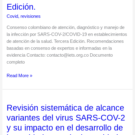
de
Edición.
la
Covid
,
revisiones
infección
por
Consenso colombiano de atención, diagnóstico y manejo de
SARS-
la infección por SARS-COV-2/COVID-19 en establecimientos
COV-
de atención de la salud. Tercera Edición. Recomendaciones
2/COVID-
basadas en consenso de expertos e informadas en la
19
evidencia Contacto: contacto@iets.org.co Documento
en
completo
establecimientos
de
Read More »
atención
de
la
salud.
Revisión sistemática de alcance
Revisión
Tercera
sistemática
Edición.
variantes del virus SARS-COV-2
de
y su impacto en el desarrollo de
alcance
variantes