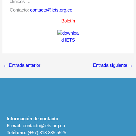
clínicos …
Contacto:
contacto@iets.org.co
Boletín
←
Entrada anterior
Entrada siguiente
→
Información de contacto:
E-mail:
contacto@iets.org.co
Teléfono:
(+57)
318 335 5525