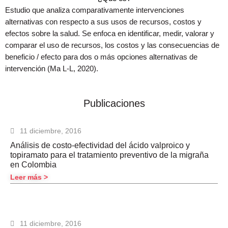
Estudio que analiza comparativamente intervenciones
alternativas con respecto a sus usos de recursos, costos y
efectos sobre la salud. Se enfoca en identificar, medir, valorar y
comparar el uso de recursos, los costos y las consecuencias de
beneficio / efecto para dos o más opciones alternativas de
intervención (Ma L-L, 2020)
.
Publicaciones
P
P
P
P
P
P
11 diciembre, 2016
a
a
a
a
a
a
Análisis de costo-efectividad del ácido valproico y
g
g
g
g
g
g
topiramato para el tratamiento preventivo de la migraña
e
e
e
e
e
e
en Colombia
Leer más >
11 diciembre, 2016