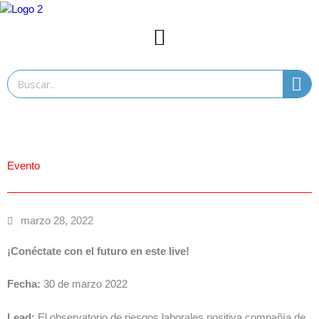
Ir
al
contenido
Search
Evento
marzo 28, 2022
¡Conéctate con el futuro en este live!
Fecha:
30 de marzo 2022
Lead:
El observatorio de riesgos laborales positiva compañía de