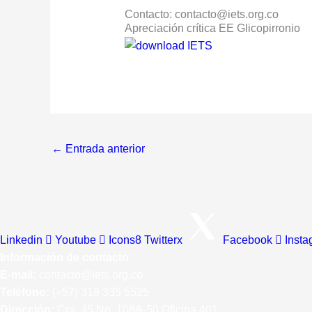
Contacto:
contacto@iets.org.co
Apreciación crítica EE Glicopirronio
←
Entrada anterior
Linkedin
Youtube
Icons8 Twitterx
Facebook
Insta
Información de contacto:
E-mail:
contacto@iets.org.co
Teléfono:
(+57)
318 335 5525
Dirección:
Cra. 45 No. 108A-50 Oficina 401