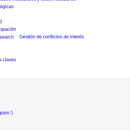
ógicas
S
cipación
Gestión de conflictos de interés
 claves
gram